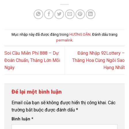
Mục nhập này đã được đăng trong
HƯỚNG DẪN
. Đánh dấu trang
permalink
.
Soi Cầu Miễn Phí 888 – Dự
Đăng Nhập 92Lottery –
Đoán Chuẩn, Thắng Lớn Mỗi
Thăng Hoa Cùng Ngôi Sao
Ngày
Hạng Nhất
Để lại một bình luận
Email của bạn sẽ không được hiển thị công khai.
Các
trường bắt buộc được đánh dấu
*
Bình luận
*