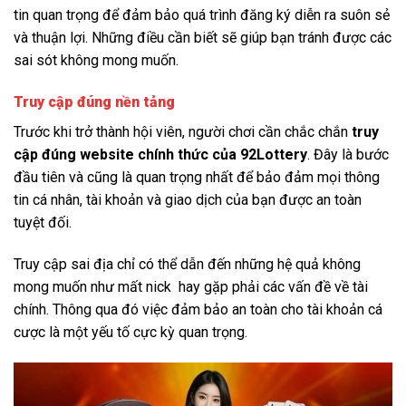
tin quan trọng để đảm bảo quá trình đăng ký diễn ra suôn sẻ
và thuận lợi. Những điều cần biết sẽ giúp bạn tránh được các
sai sót không mong muốn.
Truy cập đúng nền tảng
Trước khi trở thành hội viên, người chơi cần chắc chắn
truy
cập đúng website chính thức của 92Lottery
. Đây là bước
đầu tiên và cũng là quan trọng nhất để bảo đảm mọi thông
tin cá nhân, tài khoản và giao dịch của bạn được an toàn
tuyệt đối.
Truy cập sai địa chỉ có thể dẫn đến những hệ quả không
mong muốn như mất nick hay gặp phải các vấn đề về tài
chính. Thông qua đó việc đảm bảo an toàn cho tài khoản cá
cược là một yếu tố cực kỳ quan trọng.