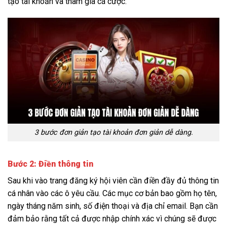
tạo tài khoản và tham gia cá cược.
3 bước đơn giản tạo tài khoản đơn giản dễ dàng.
Bước 2: Điền thông tin
Sau khi vào trang đăng ký hội viên cần điền đầy đủ thông tin
cá nhân vào các ô yêu cầu. Các mục cơ bản bao gồm họ tên,
ngày tháng năm sinh, số điện thoại và địa chỉ email. Bạn cần
đảm bảo rằng tất cả được nhập chính xác vì chúng sẽ được