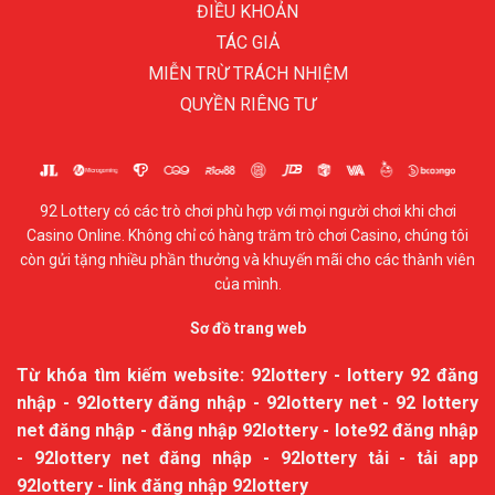
ĐIỀU KHOẢN
TÁC GIẢ
MIỄN TRỪ TRÁCH NHIỆM
QUYỀN RIÊNG TƯ
92 Lottery có các trò chơi phù hợp với mọi người chơi khi chơi
Casino Online. Không chỉ có hàng trăm trò chơi Casino, chúng tôi
còn gửi tặng nhiều phần thưởng và khuyến mãi cho các thành viên
của mình.
Sơ đồ trang web
Từ khóa tìm kiếm website: 92lottery - lottery 92 đăng
nhập - 92lottery đăng nhập - 92lottery net - 92 lottery
net đăng nhập - đăng nhập 92lottery - lote92 đăng nhập
- 92lottery net đăng nhập - 92lottery tải - tải app
92lottery - link đăng nhập 92lottery