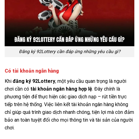
Đăng ký 92Lottery cần đáp ứng những yêu cầu gì?
Có tài khoản ngân hàng
Khi
đăng ký 92Lottery
, một yêu cầu quan trọng là người
chơi cần có
tài khoản ngân hàng hợp lệ
. Đây chính là
phương tiện để thực hiện các giao dịch nạp – rút tiền trực
tiếp trên hệ thống. Việc liên kết tài khoản ngân hàng không
chỉ giúp quá trình giao dịch nhanh chóng, tiện lợi mà còn đảm
bảo an toàn tuyệt đối cho mọi thông tin và tài sản của người
chơi.