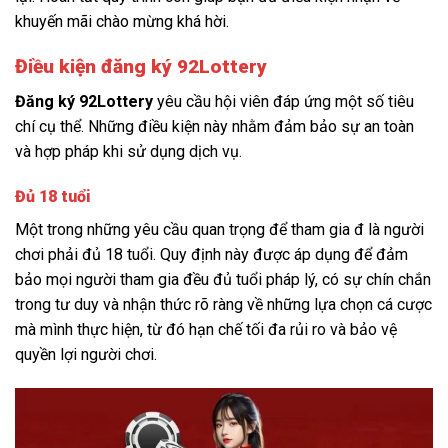
khuyến mãi chào mừng khá hời.
Điều kiện đăng ký 92Lottery
Đăng ký 92Lottery
yêu cầu hội viên đáp ứng một số tiêu
chí cụ thể. Những điều kiện này nhằm đảm bảo sự an toàn
và hợp pháp khi sử dụng dịch vụ.
Đủ 18 tuổi
Một trong những yêu cầu quan trọng để tham gia đ là người
chơi phải đủ 18 tuổi. Quy định này được áp dụng để đảm
bảo mọi người tham gia đều đủ tuổi pháp lý, có sự chín chắn
trong tư duy và nhận thức rõ ràng về những lựa chọn cá cược
mà mình thực hiện, từ đó hạn chế tối đa rủi ro và bảo vệ
quyền lợi người chơi.