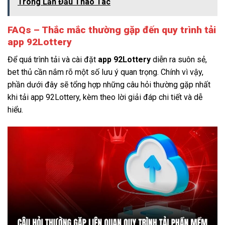
Trong Lần Đầu Thao Tác
FAQs – Thắc mắc thường gặp đến quy trình tải
app 92Lottery
Để quá trình tải và cài đặt
app 92Lottery
diễn ra suôn sẻ,
bet thủ cần nắm rõ một số lưu ý quan trọng. Chính vì vậy,
phần dưới đây sẽ tổng hợp những câu hỏi thường gặp nhất
khi tải app 92Lottery, kèm theo lời giải đáp chi tiết và dễ
hiểu.