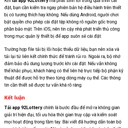
Khi
tải app 92Lottery
mà phát sinh lỗi trong quá trình cài
đặt, bạn cần kiểm tra ngay phiên bản hệ điều hành trên thiết
bị có tương thích hay không. Nếu dùng Android, người chơi
bật quyền cho phép cài đặt tệp không rõ nguồn gốc trong
phần bảo mật. Trên iOS, nên tin cậy nhà phát triển thủ công
trong mục quản lý thiết bị để app suôn sẻ cài đặt.
Trường hợp file tải bị lỗi hoặc thiếu dữ liệu, bạn nên xóa và
tải lại từ liên kết chính thức để tránh rủi ro. Ngoài ra, bộ nhớ
đảm bảo đủ dung lượng trước khi cài đặt. Nếu vẫn không
thể khắc phục, khách hàng có thể liên hệ trực tiếp bộ phận kỹ
thuật để được hỗ trợ theo từng dòng máy cụ thể. Các thông
tin cần thiết sẽ được tư vấn khá rõ ràng.
Kết luận
Tải app 92Lottery
chính là bước đầu để mở ra không gian
giải trí hiện đại, tối ưu hóa thời gian truy cập và kiểm soát
mọi hoạt động trong tầm tay. Bài viết đã hướng dẫn toàn bộ