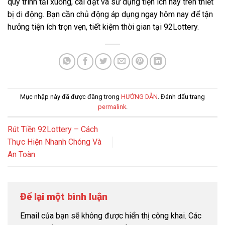
quy trình tải xuống, cài đặt và sử dụng tiện ích này trên thiết
bị di động. Bạn cần chủ động áp dụng ngay hôm nay để tận
hưởng tiện ích trọn vẹn, tiết kiệm thời gian tại 92Lottery.
Mục nhập này đã được đăng trong
HƯỚNG DẪN
. Đánh dấu trang
permalink
.
Rút Tiền 92Lottery – Cách
Thực Hiện Nhanh Chóng Và
An Toàn
Để lại một bình luận
Email của bạn sẽ không được hiển thị công khai.
Các