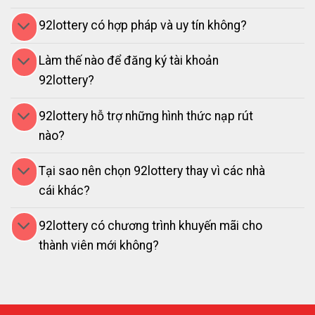
92lottery có hợp pháp và uy tín không?
Làm thế nào để đăng ký tài khoản
92lottery?
92lottery hỗ trợ những hình thức nạp rút
nào?
Tại sao nên chọn 92lottery thay vì các nhà
cái khác?
92lottery có chương trình khuyến mãi cho
thành viên mới không?