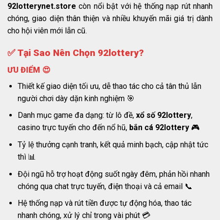
92lotterynet.store
còn nổi bật với hệ thống nạp rút nhanh
chóng, giao diện thân thiện và nhiều khuyến mãi giá trị dành
cho hội viên mới lẫn cũ.
✅ Tại Sao Nên Chọn 92lottery?
ƯU ĐIỂM 😍
Thiết kế giao diện tối ưu, dễ thao tác cho cả tân thủ lẫn
người chơi dày dặn kinh nghiệm 🎯
Danh mục game đa dạng: từ lô đề,
xổ số 92lottery
,
casino trực tuyến cho đến nổ hũ,
bắn cá 92lottery
🎮
Tỷ lệ thưởng cạnh tranh, kết quả minh bạch, cập nhật tức
thì 📊
Đội ngũ hỗ trợ hoạt động suốt ngày đêm, phản hồi nhanh
chóng qua chat trực tuyến, điện thoại và cả email 📞
Hệ thống nạp và rút tiền được tự động hóa, thao tác
nhanh chóng, xử lý chỉ trong vài phút 💳