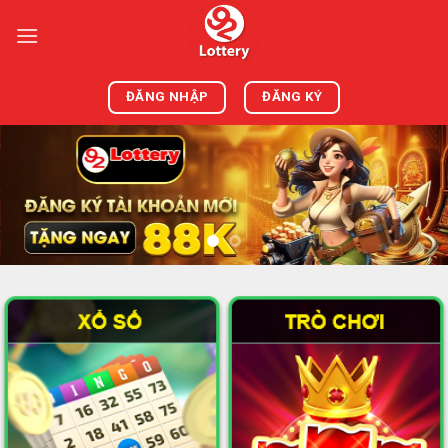
Chuyển
đến
nội
dung
ĐĂNG NHẬP
ĐĂNG KÝ