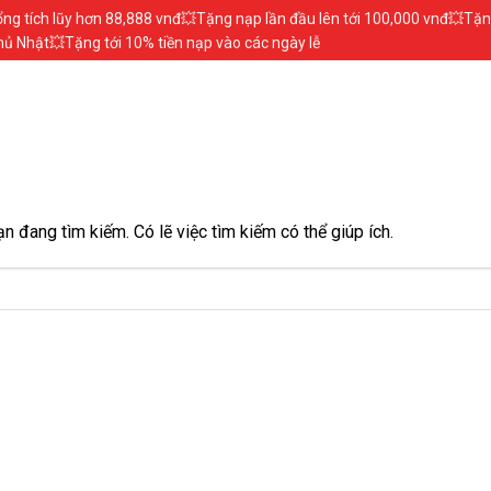
ng tích lũy hơn 88,888 vnđ💥Tặng nạp lần đầu lên tới 100,000 vnđ💥Tặng
ủ Nhật💥Tặng tới 10% tiền nạp vào các ngày lễ
n đang tìm kiếm. Có lẽ việc tìm kiếm có thể giúp ích.