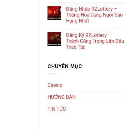
Đăng Nhập 92Lottery –
Thăng Hoa Cùng Ngôi Sao
Hạng Nhất
Đăng Ký 92Lottery –
Thành Công Trong Lần Đầu
Thao Tác
CHUYÊN MỤC
Casino
HƯỚNG DẪN
TIN TỨC